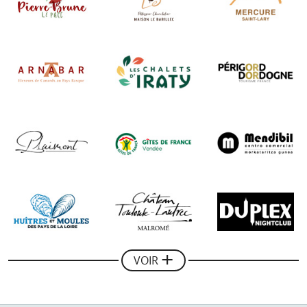
Negocom Atlantique, une jeune équipe dynamique,
très professionnelle à l'écoute de nos attentes et qui
s'investie pleinement à faire connaître notre belle
région et mettre en avant les petites structures telle
que la nôtre (...)"
Jean-luc Daugarou
Le Paradis Perdu - Location de chalets en Béarn
"Une collaboration très professionnelle avec le Guide
du Pays Basque, merci pour son aide dans le
développement de notre communication sur le web,
les résultats sont là !"
VOIR
Mickael Combes
Gérant de Rando Quad Pays Basque